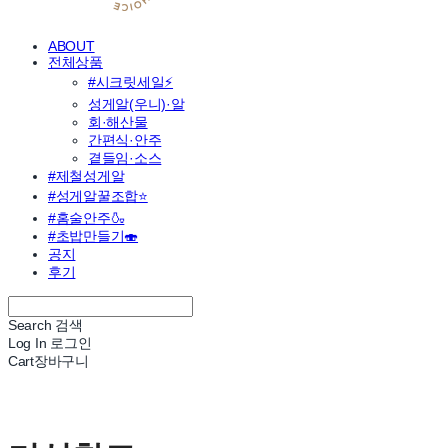
ABOUT
전체상품
#시크릿세일⚡
성게알(우니)·알
회·해산물
간편식·안주
곁들임·소스
#제철성게알
#성게알꿀조합⭐
#홈술안주🍶
#초밥만들기🍣
공지
후기
Search
검색
Log In
로그인
Cart
장바구니