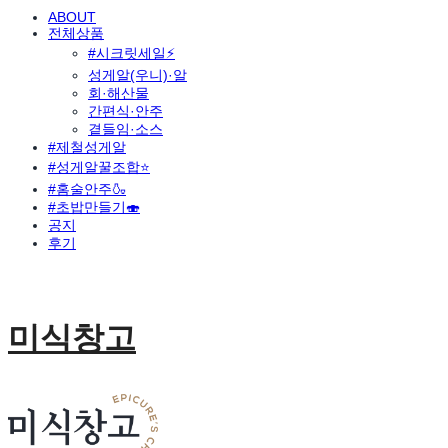
ABOUT
전체상품
#시크릿세일⚡
성게알(우니)·알
회·해산물
간편식·안주
곁들임·소스
#제철성게알
#성게알꿀조합⭐
#홈술안주🍶
#초밥만들기🍣
공지
후기
미식창고