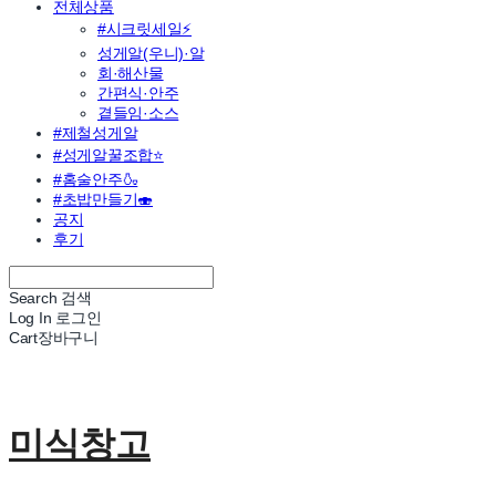
전체상품
#시크릿세일⚡
성게알(우니)·알
회·해산물
간편식·안주
곁들임·소스
#제철성게알
#성게알꿀조합⭐
#홈술안주🍶
#초밥만들기🍣
공지
후기
Search
검색
Log In
로그인
Cart
장바구니
미식창고